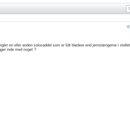
#
ler en eller anden solosaddel som er lidt blødere end jernstængerne i stellet
gger inde med noget ?