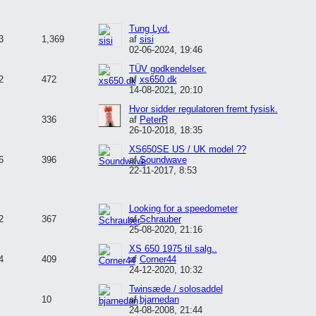
Tung Lyd.
3
1,369
af
sisi
02-06-2024, 19:46
TÜV godkendelser.
2
472
af
xs650.dk
14-08-2021, 20:10
Hvor sidder regulatoren fremt fysisk.
336
af
PeterR
26-10-2018, 18:35
XS650SE US / UK model ??
6
396
af
Soundwave
22-11-2017, 8:53
Looking for a speedometer
2
367
af
Schrauber
25-08-2020, 21:16
XS 650 1975 til salg..
4
409
af
Corner44
24-12-2020, 10:32
Twinsæde / solosaddel
10
af
bjarnedan
24-08-2008, 21:44