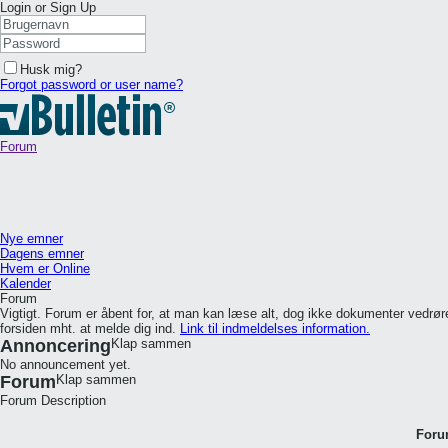
Login or Sign Up
Husk mig?
Forgot password or user name?
Forum
Nye emner
Dagens emner
Hvem er Online
Kalender
Forum
Vigtigt. Forum er åbent for, at man kan læse alt, dog ikke dokumenter vedr
forsiden mht. at melde dig ind.
Link til indmeldelses information.
Annoncering
Klap sammen
No announcement yet.
Forum
Klap sammen
Forum Description
For