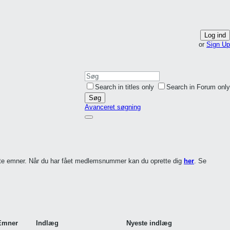
Log ind
or
Sign Up
Search in titles only
Search in Forum only
Søg
Avanceret søgning
ette emner. Når du har fået medlemsnummer kan du oprette dig
her
. Se
Emner
Indlæg
Nyeste indlæg