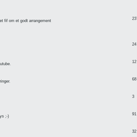
23
 et fif om et godt arrangement
24
12
outube.
68
inger.
3
91
s ;-)
32