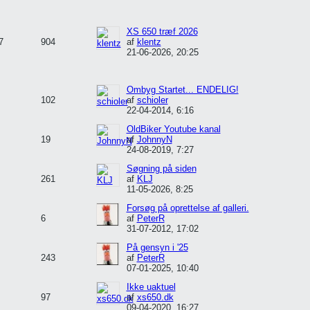
XS 650 træf 2026
7
904
af
klentz
21-06-2026, 20:25
Ombyg Startet... ENDELIG!
102
af
schioler
22-04-2014, 6:16
OldBiker Youtube kanal
19
af
JohnnyN
24-08-2019, 7:27
Søgning på siden
261
af
KLJ
11-05-2026, 8:25
Forsøg på oprettelse af galleri.
6
af
PeterR
31-07-2012, 17:02
På gensyn i '25
243
af
PeterR
07-01-2025, 10:40
Ikke uaktuel
97
af
xs650.dk
09-04-2020, 16:27