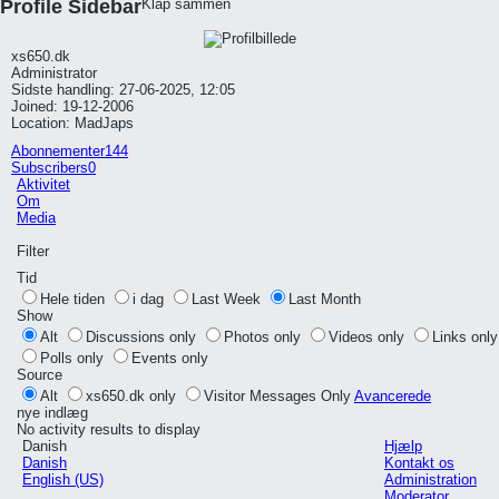
Profile Sidebar
Klap sammen
xs650.dk
Administrator
Sidste handling: 27-06-2025, 12:05
Joined: 19-12-2006
Location: MadJaps
Abonnementer
144
Subscribers
0
Aktivitet
Om
Media
Filter
Tid
Hele tiden
i dag
Last Week
Last Month
Show
Alt
Discussions only
Photos only
Videos only
Links only
Polls only
Events only
Source
Alt
xs650.dk only
Visitor Messages Only
Avancerede
nye indlæg
No activity results to display
Danish
Hjælp
Danish
Kontakt os
English (US)
Administration
Moderator