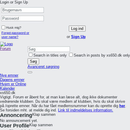
Login or Sign Up
Husk mig?
Log ind
Forgot password or
or
Sign Up
user name?
Forum
Search in titles only
Search in posts by xs650.dk only
Søg
Avanceret søgning
Nye emner
Dagens emner
Hvem er Online
Kalender
xs650.dk
Vigtigt. Forum er åbent for, at man kan læse alt, dog ikke dokumenter
vedrørende klubben. Du skal være medlem af klubben, hvis du skal skrive
på /oprette emner. Når du har fået medlemsnummer kan du oprette dig
her
.
Se forsiden mht. at melde dig ind.
Link til indmeldelses information.
Annoncering
Klap sammen
No announcement yet.
User Profile
Klap sammen