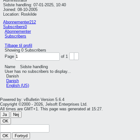
Administrator
Sidste handling: 07-01-2025, 10:40
Joined: 08-10-2005
Location: Roskilde
Abonnementer
212
Subscribers
0
Abonnementer
Subscribers
Tilbage til profil
Showing
0
Subscribers
Page
of
1
Name
Sidste handling
User has no subscribers to display...
Danish
Danish
English (US)
Powered by: vBulletin Version 5.6.4
Copyright ©2000 - 2026, Jelsoft Enterprises Ltd.
All times are GMT+1. This page was generated at 15:27.
Ja
Nej
OK
OK
Fortryd