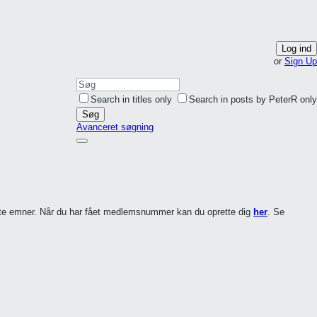
Log ind
or
Sign Up
Search in titles only
Search in posts by PeterR only
Søg
Avanceret søgning
ette emner. Når du har fået medlemsnummer kan du oprette dig
her
. Se