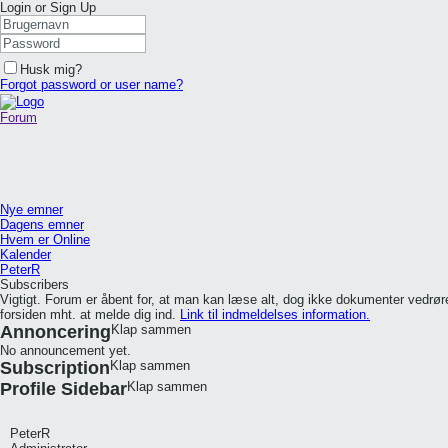
Login or Sign Up
Husk mig?
Forgot password or user name?
Forum
Nye emner
Dagens emner
Hvem er Online
Kalender
PeterR
Subscribers
Vigtigt. Forum er åbent for, at man kan læse alt, dog ikke dokumenter vedr
forsiden mht. at melde dig ind.
Link til indmeldelses information.
Annoncering
Klap sammen
No announcement yet.
Subscription
Klap sammen
Profile Sidebar
Klap sammen
PeterR