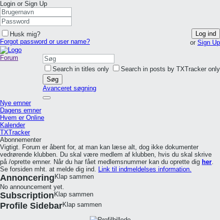
Login or Sign Up
Log ind
Husk mig?
Forgot password or user name?
or
Sign Up
Forum
Search in titles only
Search in posts by TXTracker only
Søg
Avanceret søgning
Nye emner
Dagens emner
Hvem er Online
Kalender
TXTracker
Abonnementer
Vigtigt. Forum er åbent for, at man kan læse alt, dog ikke dokumenter
vedrørende klubben. Du skal være medlem af klubben, hvis du skal skrive
på /oprette emner. Når du har fået medlemsnummer kan du oprette dig
her
.
Se forsiden mht. at melde dig ind.
Link til indmeldelses information.
Annoncering
Klap sammen
No announcement yet.
Subscription
Klap sammen
Profile Sidebar
Klap sammen