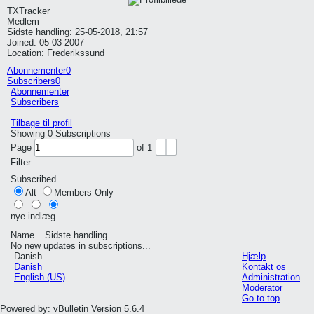
TXTracker
Medlem
Sidste handling: 25-05-2018, 21:57
Joined: 05-03-2007
Location: Frederikssund
Abonnementer
0
Subscribers
0
Abonnementer
Subscribers
Tilbage til profil
Showing
0
Subscriptions
Page
of
1
Filter
Subscribed
Alt
Members Only
nye indlæg
Name
Sidste handling
No new updates in subscriptions...
Danish
Hjælp
Danish
Kontakt os
English (US)
Administration
Moderator
Go to top
Powered by: vBulletin Version 5.6.4