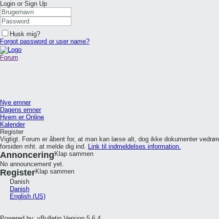
Login or Sign Up
Husk mig?
Forgot password or user name?
Forum
Nye emner
Dagens emner
Hvem er Online
Kalender
Register
Vigtigt. Forum er åbent for, at man kan læse alt, dog ikke dokumenter vedr
forsiden mht. at melde dig ind.
Link til indmeldelses information.
Annoncering
Klap sammen
No announcement yet.
Register
Klap sammen
Danish
Danish
English (US)
Powered by: vBulletin Version 5.6.4