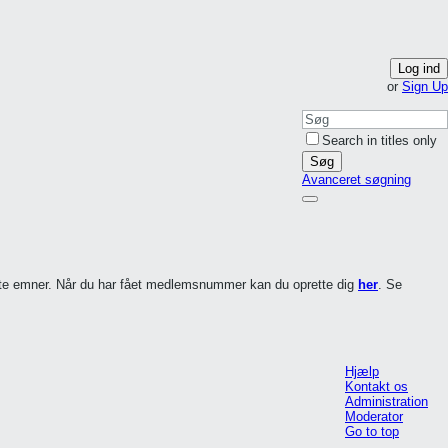
Log ind
or
Sign Up
Search in titles only
Søg
Avanceret søgning
ette emner. Når du har fået medlemsnummer kan du oprette dig
her
. Se
Hjælp
Kontakt os
Administration
Moderator
Go to top