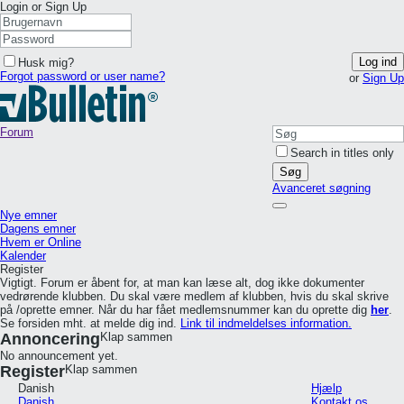
Login or Sign Up
Log ind
Husk mig?
Forgot password or user name?
or
Sign Up
Forum
Search in titles only
Søg
Avanceret søgning
Nye emner
Dagens emner
Hvem er Online
Kalender
Register
Vigtigt. Forum er åbent for, at man kan læse alt, dog ikke dokumenter
vedrørende klubben. Du skal være medlem af klubben, hvis du skal skrive
på /oprette emner. Når du har fået medlemsnummer kan du oprette dig
her
.
Se forsiden mht. at melde dig ind.
Link til indmeldelses information.
Annoncering
Klap sammen
No announcement yet.
Register
Klap sammen
Danish
Hjælp
Danish
Kontakt os