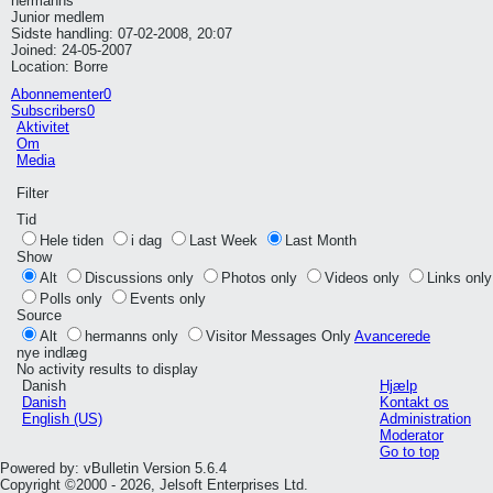
hermanns
Junior medlem
Sidste handling: 07-02-2008, 20:07
Joined: 24-05-2007
Location: Borre
Abonnementer
0
Subscribers
0
Aktivitet
Om
Media
Filter
Tid
Hele tiden
i dag
Last Week
Last Month
Show
Alt
Discussions only
Photos only
Videos only
Links only
Polls only
Events only
Source
Alt
hermanns only
Visitor Messages Only
Avancerede
nye indlæg
No activity results to display
Danish
Hjælp
Danish
Kontakt os
English (US)
Administration
Moderator
Go to top
Powered by: vBulletin Version 5.6.4
Copyright ©2000 - 2026, Jelsoft Enterprises Ltd.