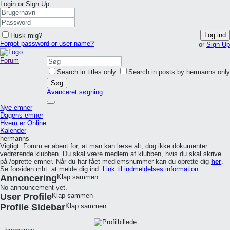
Login or Sign Up
Log ind
Husk mig?
Forgot password or user name?
or
Sign Up
Forum
Search in titles only
Search in posts by hermanns only
Søg
Avanceret søgning
Nye emner
Dagens emner
Hvem er Online
Kalender
hermanns
Vigtigt. Forum er åbent for, at man kan læse alt, dog ikke dokumenter
vedrørende klubben. Du skal være medlem af klubben, hvis du skal skrive
på /oprette emner. Når du har fået medlemsnummer kan du oprette dig
her
.
Se forsiden mht. at melde dig ind.
Link til indmeldelses information.
Annoncering
Klap sammen
No announcement yet.
User Profile
Klap sammen
Profile Sidebar
Klap sammen