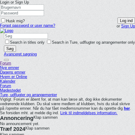
Login or Sign Up
Log ind
Husk mig?
Forgot password or user name?
or
Sign Up
Search in titles only
Search in Ture, udflugter og arrangementer only
Søg
Avanceret søgning
Forum
Nye emner
Dagens emner
Hvem er Online
Kalender
Forum
Mødestedet
Ture, udflugter og arrangementer
Vigtigt. Forum er åbent for, at man kan læse alt, dog ikke dokumenter
vedrørende klubben. Du skal være medlem af klubben, hvis du skal skrive
på /oprette emner. Når du har fået medlemsnummer kan du oprette dig
her
.
Se forsiden mht. at melde dig ind.
Link til indmeldelses information.
Annoncering
Klap sammen
No announcement yet.
Træf 2024
Klap sammen
Klap sammen