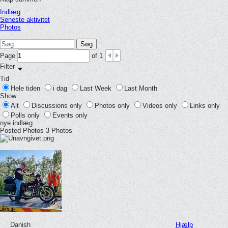
Indlæg
Seneste aktivitet
Photos
Søg
Page
of
1
Filter
Tid
Hele tiden
i dag
Last Week
Last Month
Show
Alt
Discussions only
Photos only
Videos only
Links only
Polls only
Events only
nye indlæg
Posted Photos
3
Photos
Danish
Hjælp