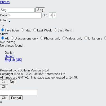
Photos
Søg
Page
of
1
Filter
Tid
Hele tiden
i dag
Last Week
Last Month
Show
Alt
Discussions only
Photos only
Videos only
Links only
nye indlæg
No photos found.
Danish
Danish
English (US)
Powered by: vBulletin Version 5.6.4
Copyright ©2000 - 2026, Jelsoft Enterprises Ltd.
All times are GMT+1. This page was generated at 14:49.
Ja
Nej
OK
OK
Fortryd
X