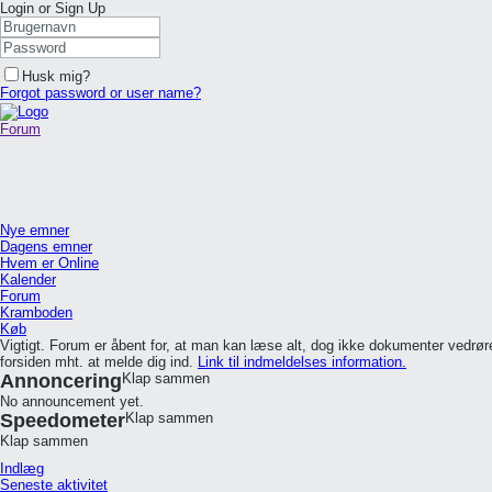
Login or Sign Up
Husk mig?
Forgot password or user name?
Forum
Nye emner
Dagens emner
Hvem er Online
Kalender
Forum
Kramboden
Køb
Vigtigt. Forum er åbent for, at man kan læse alt, dog ikke dokumenter vedr
forsiden mht. at melde dig ind.
Link til indmeldelses information.
Annoncering
Klap sammen
No announcement yet.
Speedometer
Klap sammen
Klap sammen
Indlæg
Seneste aktivitet