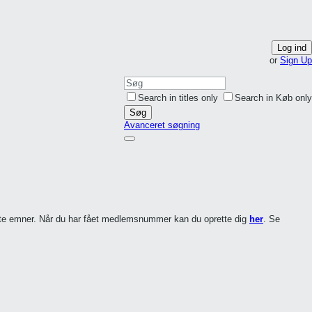
Log ind
or
Sign Up
Search in titles only
Search in Køb only
Søg
Avanceret søgning
ette emner. Når du har fået medlemsnummer kan du oprette dig
her
. Se